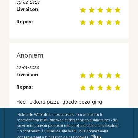
03-02-2026
Livraison:
Repas:
Anoniem
22-01-2026
Livraison:
Repas:
Heel lekkere pizza, goede bezorging
Notre site Web utilise des cookies pour améliorer le
fonctionnement du site Web et des cookies publicitaires / de
suivi pour pouvoir proposer une publicité ciblée à l'utilisateur.
Lukas Hanssens
En continuant à utiliser ce site Web, vous donnez votre
Plus
consentement à l'utilisation de ces cookies.