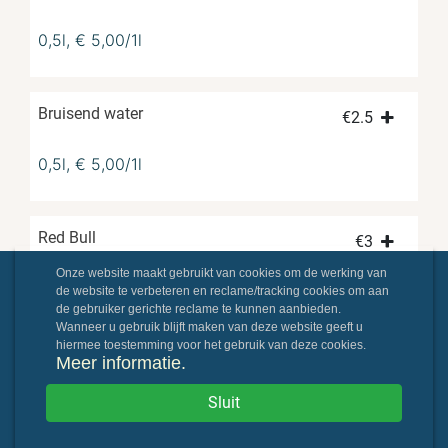
0,5l, € 5,00/1l
Bruisend water
€
2.5
0,5l, € 5,00/1l
Red Bull
€
3
Onze website maakt gebruikt van cookies om de werking van
0,25l, € 12,00/1l
de website te verbeteren en reclame/tracking cookies om aan
de gebruiker gerichte reclame te kunnen aanbieden.
Wanneer u gebruik blijft maken van deze website geeft u
hiermee toestemming voor het gebruik van deze cookies.
Ayran
Meer informatie.
€
2
Sluit
0,25l, € 8,00/1l