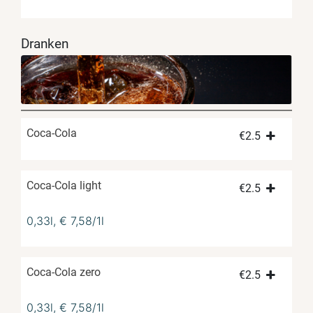
Dranken
Coca-Cola
€
2.5
Coca-Cola light
€
2.5
0,33l, € 7,58/1l
Coca-Cola zero
€
2.5
0,33l, € 7,58/1l