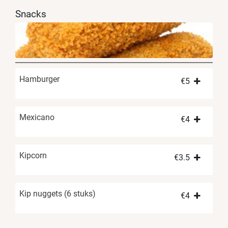
Snacks
Hamburger
€
5
Mexicano
€
4
Kipcorn
€
3.5
Kip nuggets (6 stuks)
€
4